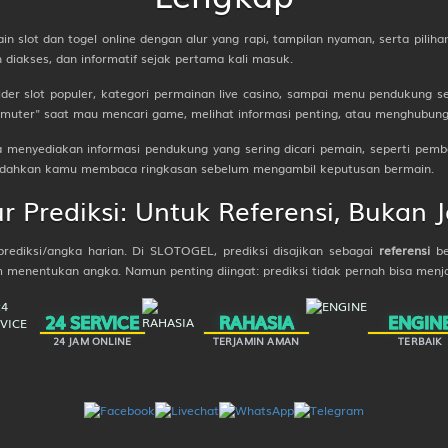
n slot dan togel online dengan alur yang rapi, tampilan nyaman, serta pilih
diakses, dan informatif sejak pertama kali masuk.
 slot populer, kategori permainan live casino, sampai menu pendukung se
r-muter" saat mau mencari game, melihat informasi penting, atau menghubung
enyediakan informasi pendukung yang sering dicari pemain, seperti pem
emudahkan kamu membaca ringkasan sebelum mengambil keputusan bermain.
ur Prediksi: Untuk Referensi, Bukan J
 prediksi/angka harian. Di SLOTOGEL, prediksi disajikan sebagai
referensi
be
enentukan angka. Namun penting diingat: prediksi tidak pernah bisa menja
24 SERVICE
RAHASIA
ENGIN
24 JAM ONLINE
TERJAMIN AMAN
TERBAIK