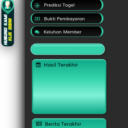
PLAY
Prediksi Togel
Singapor... vs Indonesi...
i
07/08 20:00PM
Bukti Pembayaran
Promo
PROMO SBO SPORT
Keluhan Member
H
Singapore
W
Indonesia
Daftar
0.75
HDP
-0.75
-1.04
Odds
-1.25
Hasil Terakhir
PLAY
3D
GEORGIA
Celta Vi... vs Osasuna
i
16/08 22:00PM
5
5
H
Celta Vigo
9
W
Osasuna
3D
INDIANA
-0.50
HDP
0.50
1.06
Odds
-1.21
6
Berita Terakhir
6
PLAY