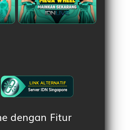
LINK ALTERNATIF
Server IDN Singapore
e dengan Fitur