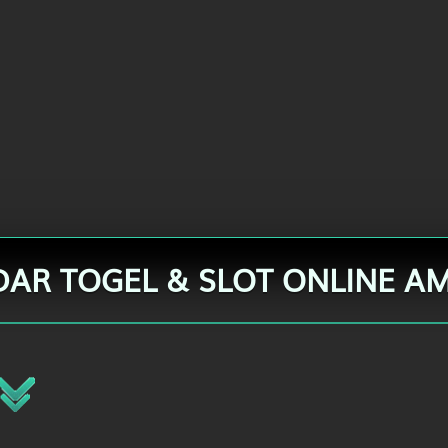
DAR TOGEL & SLOT ONLINE A